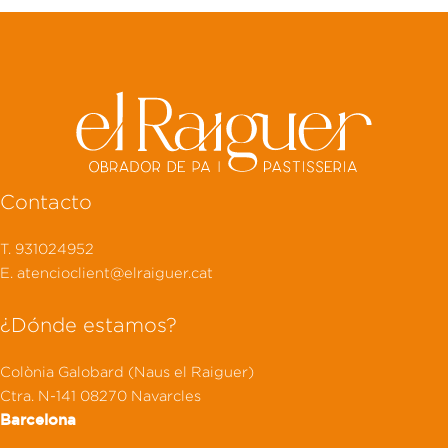
Contacto
T. 931024952
E. atencioclient@elraiguer.cat
¿Dónde estamos?
Colònia Galobard (Naus el Raiguer)
Ctra. N-141 08270 Navarcles
Barcelona