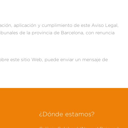
ación, aplicación y cumplimiento de este Aviso Legal,
ibunales de la provincia de
Barcelona
, con renuncia
obre este sitio Web, puede enviar un mensaje de
¿Dónde estamos?