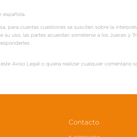
n española.
, para cuantas cuestiones se susciten sobre la interpret
 su uso, las partes acuerdan someterse a los Jueces y Tr
responderles.
ste Aviso Legal o quiera realizar cualquier comentario s
Contacto