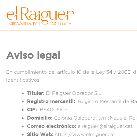
Ir
al
contenido
Aviso legal
En cumplimiento del artículo 10 de la Ley 34 / 2002, de
identificativos.
Titular:
El Raiguer Obrador S.L.
Registro mercantil:
Registro Mercantil de B
CIF:
B64006109
Domicilio:
Colònia Galobard. s/n (Naus el Ra
Correo electrónico:
elraiguer@elraiguer.cat
Sitio Web:
https://www.elraiguer.cat