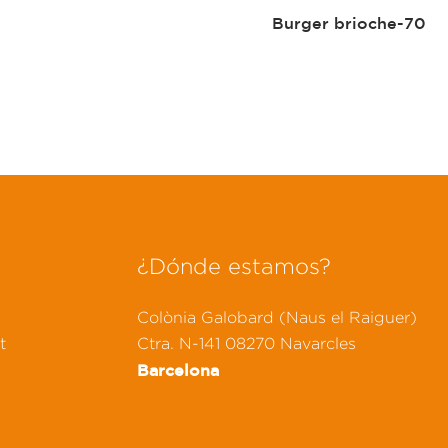
Burger brioche-70
¿Dónde estamos?
Colònia Galobard (Naus el Raiguer)
t
Ctra. N-141 08270 Navarcles
Barcelona