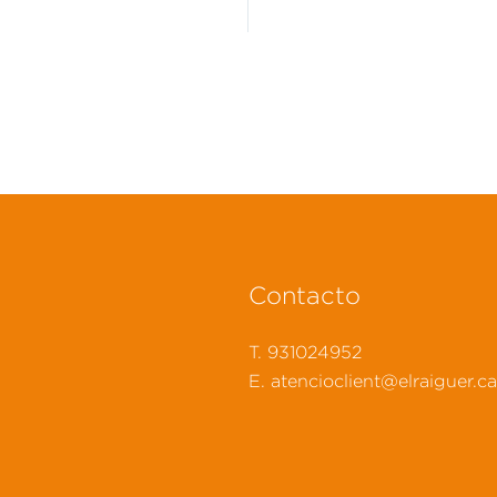
Contacto
T. 931024952
E. atencioclient@elraiguer.ca