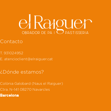
Contacto
T. 931024952
E. atencioclient@elraiguer.cat
¿Dónde estamos?
Colònia Galobard (Naus el Raiguer)
Ctra. N-141 08270 Navarcles
Barcelona