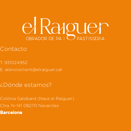
Contacto
T. 931024952
E. atencioclient@elraiguer.cat
¿Dónde estamos?
Colònia Galobard (Naus el Raiguer)
Ctra. N-141 08270 Navarcles
Barcelona