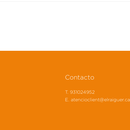
Contacto
T. 931024952
E. atencioclient@elraiguer.ca