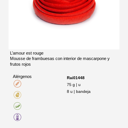
L’amour est rouge
Mousse de frambuesas con interior de mascarpone y
frutos rojos
Alérgenos
Rai01448
75 g | u
8 u | bandeja