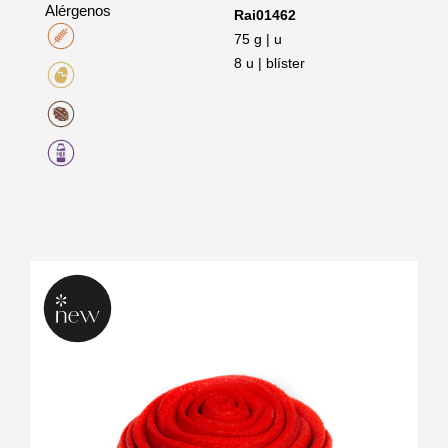
Alérgenos
Rai01462
75 g | u
8 u | blíster