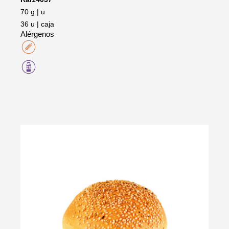
70 g | u
36 u | caja
Alérgenos