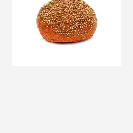
Burger-80 tomate
Descongelar 10’. Tamaño 10 cm de diámetro. Harina de
trigo, masa madre, aceite de oliva virgen extra, tomate y
sésamo. Cocido.
Rai14037
70 g | u
36 u | caja
Alérgenos